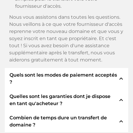
fournisseur d'accès.
Nous vous assistons dans toutes les questions.
Nous veillons à ce que votre fournisseur d'accès
reprenne votre nouveau domaine et que vous y
soyez inscrit en tant que propriétaire. Et c'est
tout ! Si vous avez besoin d'une assistance
supplémentaire après le transfert, nous vous
aiderons gratuitement à tout moment.
Quels sont les modes de paiement acceptés
expand_less
?
Quelles sont les garanties dont je dispose
Nous utilisons SEPA comme paiement anticipé
expand_less
en tant qu'acheteur ?
et utilisons STRIPE comme prestataire de
services de paiement pour les modes de
Combien de temps dure un transfert de
paiement disponibles tels que : Cartes de crédit,
En tant qu'acheteur, nous vous garantissons
expand_less
domaine ?
PayPal, Klarna, ApplePay, GooglePay, Alipay ou
toujours les sécurités suivantes. Nous nous en
fournisseurs locaux.
portons garants avec notre nomn: